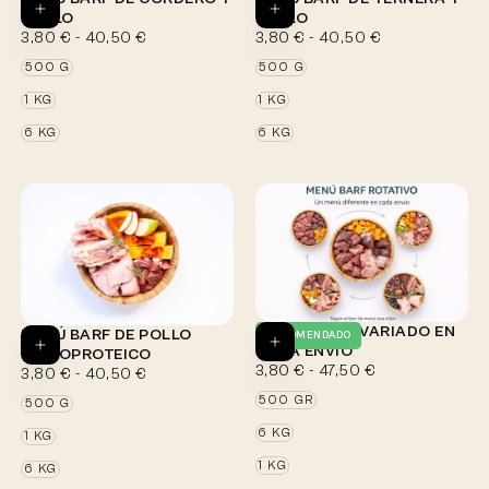
POLLO
POLLO
Elegir
Elegir
Opciones
Opciones
PRECIO
PRECIO
PRECIO
PRECIO
3,80 €
-
40,50 €
3,80 €
-
40,50 €
MÍNIMO
MÁXIMO
MÍNIMO
MÁXIMO
500 G
500 G
1 KG
1 KG
6 KG
6 KG
MENÚ BARF - VARIADO EN
MENÚ BARF DE POLLO
RECOMENDADO
CADA ENVÍO
Elegir
MONOPROTEICO
Elegir
Opciones
PRECIO
PRECIO
3,80 €
-
47,50 €
Opciones
PRECIO
PRECIO
3,80 €
-
40,50 €
MÍNIMO
MÁXIMO
MÍNIMO
MÁXIMO
500 GR
500 G
6 KG
1 KG
1 KG
6 KG