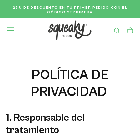
Saltar
25% DE DESCUENTO
EN TU PRIMER PEDIDO CON EL
ENV
Al
CÓDIGO 25PRIMERA
Contenido
POLÍTICA DE
PRIVACIDAD
1. Responsable del
tratamiento