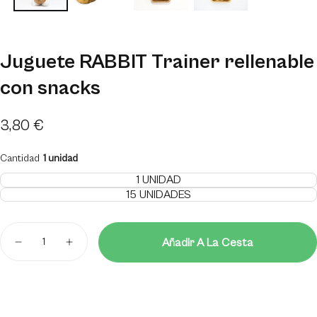
Juguete RABBIT Trainer rellenable
con snacks
Precio
3,80 €
regular
Cantidad
1 unidad
1 UNIDAD
VARIANTE
15 UNIDADES
AGOTADA
VARIANTE
O
AGOTADA
NO
O
DISPONIBLE
Cantidad
NO
Añadir A La Cesta
DISPONIBLE
Disminuir
Aumentar
cantidad
cantidad
para
para
Juguete
Juguete
RABBIT
RABBIT
Trainer
Trainer
rellenable
rellenable