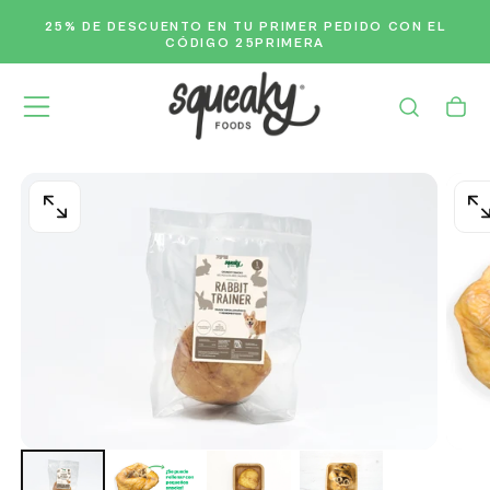
Saltar
25% DE DESCUENTO
EN TU PRIMER PEDIDO CON EL
ENV
Al
CÓDIGO 25PRIMERA
Contenido
ABRIR
AB
MEDIOS
ME
0
1
EN
E
MODAL
M