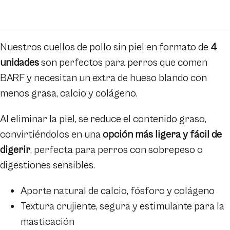
pollo
pollo
sin
sin
piel
piel
-
-
Raw
Raw
Nuestros cuellos de pollo sin piel en formato de
4
Selection
Selection
unidades
son perfectos para perros que comen
BARF y necesitan un extra de hueso blando con
menos grasa, calcio y colágeno.
Al eliminar la piel, se reduce el contenido graso,
convirtiéndolos en una
opción más ligera y fácil de
digerir
, perfecta para perros con sobrepeso o
digestiones sensibles.
Aporte natural de calcio, fósforo y colágeno
Textura crujiente, segura y estimulante para la
masticación