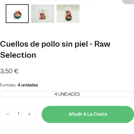
Cuellos de pollo sin piel - Raw
Selection
Precio
3,50 €
regular
Formato
4 unidades
4 UNIDADES
VARIANTE
AGOTADA
O
Cantidad
NO
Añadir A La Cesta
DISPONIBLE
Disminuir
Aumentar
cantidad
cantidad
para
para
Cuellos
Cuellos
de
de