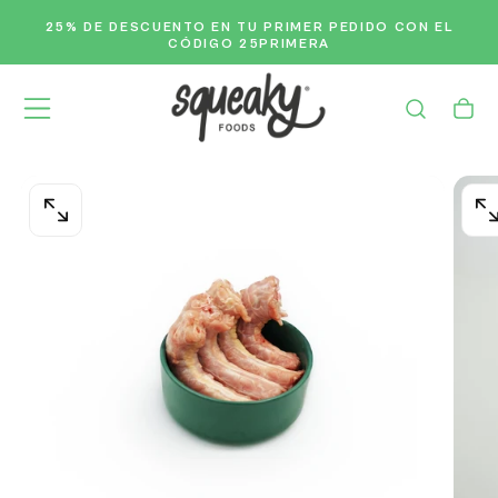
Saltar
25% DE DESCUENTO
EN TU PRIMER PEDIDO CON EL
ENV
Al
CÓDIGO 25PRIMERA
Contenido
ABRIR
AB
MEDIOS
ME
0
1
EN
E
MODAL
M